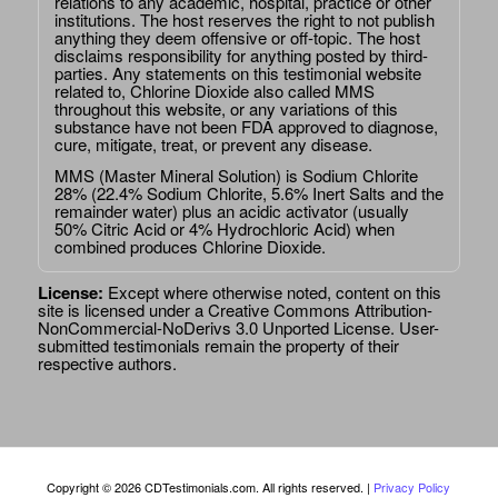
relations to any academic, hospital, practice or other
institutions. The host reserves the right to not publish
anything they deem offensive or off-topic. The host
disclaims responsibility for anything posted by third-
parties. Any statements on this testimonial website
related to, Chlorine Dioxide also called MMS
throughout this website, or any variations of this
substance have not been FDA approved to diagnose,
cure, mitigate, treat, or prevent any disease.
MMS (Master Mineral Solution) is Sodium Chlorite
28% (22.4% Sodium Chlorite, 5.6% Inert Salts and the
remainder water) plus an acidic activator (usually
50% Citric Acid or 4% Hydrochloric Acid) when
combined produces Chlorine Dioxide.
License:
Except where otherwise noted, content on this
site is licensed under a
Creative Commons Attribution-
NonCommercial-NoDerivs 3.0 Unported License
. User-
submitted testimonials remain the property of their
respective authors.
Copyright © 2026 CDTestimonials.com. All rights reserved. |
Privacy Policy