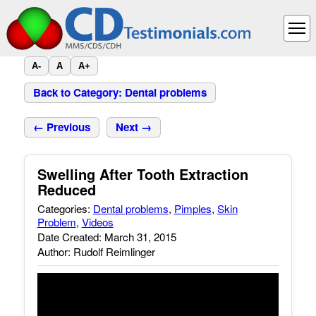
A-
A
A+
Back to Category: Dental problems
← Previous
Next →
Swelling After Tooth Extraction
Reduced
Categories:
Dental problems
,
Pimples
,
Skin
Problem
,
Videos
Date Created: March 31, 2015
Author: Rudolf Reimlinger